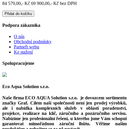
84 579,00,- Kč
69 900,00,- Kč bez DPH
Přidat do košíku
Podpora zákazníka
O nás
Obchodní podmínky
Partneři webu
Ke stažení
Spolupracujeme
Eco Aqua Solution s.r.o.
Naše firma ECO AQUA Solution s.r.o. je dovozcem sortimentu
značky Graf. Cílem naší společnosti není jen prodej výrobků,
ale i nabídka komplexních služeb v oblasti poradenství,
projekce, realizace na klíč, záručního a pozáručního servisu.
Nabízíme jen profesionální řešení, u kterého jsme Vám schopni
garantovat mimořádnou záruční lhůtu. Věříme našim
produktům a nebojíme se za ně postavit.