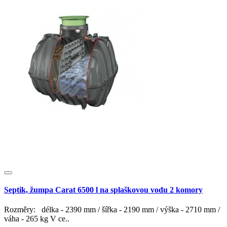
Septik, žumpa Carat 6500 l na splaškovou vodu 2 komory
Rozměry: délka - 2390 mm / šířka - 2190 mm / výška - 2710 mm /
váha - 265 kg V ce..