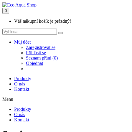
0
Váš nákupní košík je prázdný!
Můj účet
Zaregistrovat se
Přihlásit se
Seznam přání (0)
Objednat
Produkty
O nás
Kontakt
Menu
Produkty
O nás
Kontakt