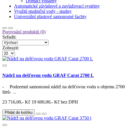
Domácí vodárny
Automatické závlahové a zavlažovací systémy
Využití studniční vody - studny
Univerzální plastové samonosné šachty
Porovnání produktů (0)
Seřadit:
Zobrazit:
Nádrž na dešťovou vodu GRAF Carat 2700 L
- Podzemní samonosná nádrž na dešťovou vodu o objemu 2700
litrů- ..
23 716,00,- Kč
19 600,00,- Kč bez DPH
Přidat do košíku