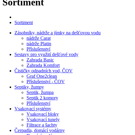
Sortiment
Sortiment
Zásobníky, nádrže a jímky na dešťovou vodu
nádrže Carat
nádrže Platin
Příslušenství
Sestavy pro využití dešťové vody
Zahrada Basic
Zahrada Komfort
Čističky odpadních vod, ČOV
Graf One2clean
Příslušenství - ČOV
Septiky, žumpy
Septik, žumpa
Septik 2 komory
Příslušenství
Vsakovací systémy
Vsakovací bloky
Vsakovací tunely
Filtrace a šachty
Čerpadla, domácí vodárny